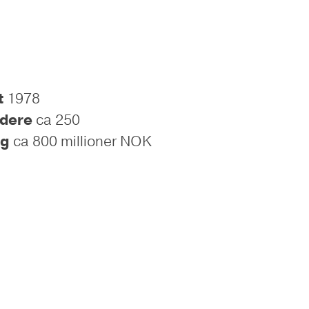
t
1978
idere
ca 250
ng
ca 800 millioner NOK