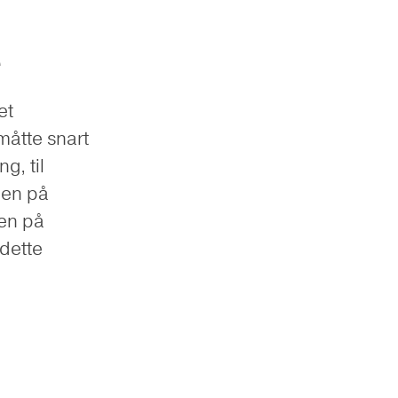
e
et
måtte snart
ng, til
ien på
gen på
 dette