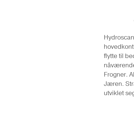
Hydroscand
hovedkonto
flytte til b
nåværende
Frogner. A
Jæren. Stra
utviklet se